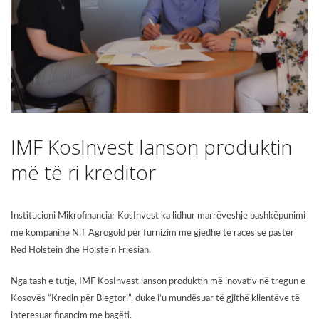
IMF KosInvest lanson produktin
më të ri kreditor
Institucioni Mikrofinanciar KosInvest ka lidhur marrëveshje bashkëpunimi
me kompaninë N.T Agrogold për furnizim me gjedhe të racës së pastër
Red Holstein dhe Holstein Friesian.
Nga tash e tutje, IMF KosInvest lanson produktin më inovativ në tregun e
Kosovës “Kredin për Blegtori”, duke i’u mundësuar të gjithë klientëve të
interesuar financim me bagëti.