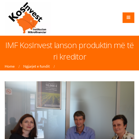
IMF KosInvest lanson produktin më të
ri kreditor
Home
Ngjarjet e fundit