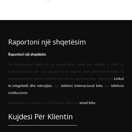
Raportoni një shqetësim
Raportoni një shqetësim
Ne inkurajojmë këdo që ka shqetësime, qoftë për sjelljen e stafit të
VisionFund ose për çdo abuzim të të rriturve, duke përfshirë klientët në
komunitetet ku operon VisionFund për të raportuar këtu nëpërmjet
Linkut
te integritetit dhe mbrojtjes.
apo
telefoni internacional këtu
ose
telefono
institucionin
.
Raportet e incidentit mund të bëhen edhe me
email këtu
.
Kujdesi Për Klientin